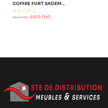
COFFRE FORT SADEM...
ARM
2300 TND
Prix
3440 TND