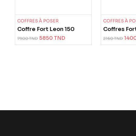
COFFRES À POSER
COFFRES À P
Coffre Fort Leon 150
Coffres Fo
5850 TND
140
7900 TND
2160 TND