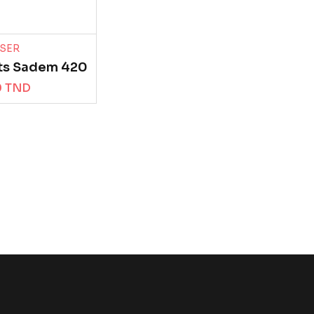
OSER
rts Sadem 420
0 TND