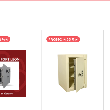
 %🔥
PROMO 🔥33 %🔥