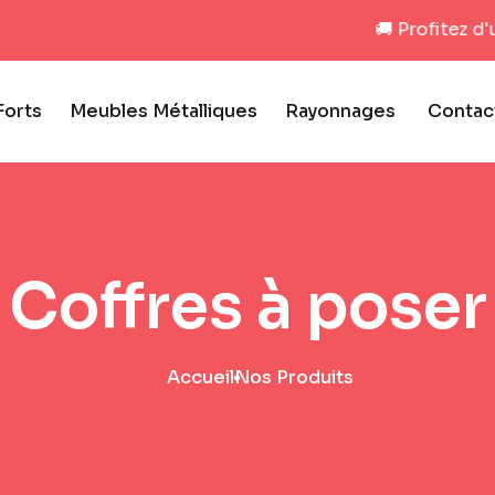
🚚 Profitez d'une L
Forts
Meubles Métalliques
Rayonnages
Contac
Coffres à poser
Accueil
Nos Produits