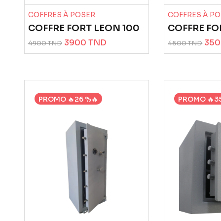
COFFRES À POSER
COFFRES À P
COFFRE FORT LEON 100
COFFRE FO
3900 TND
350
4900 TND
4500 TND
PROMO 🔥26 %🔥
PROMO 🔥35