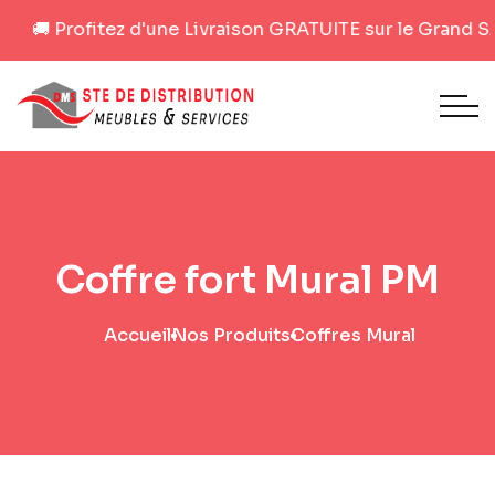
🚚 Profitez d'une Livraison GRATUITE sur le Grand SAH
Coffre fort Mural PM
Accueil
Nos Produits
Coffres Mural